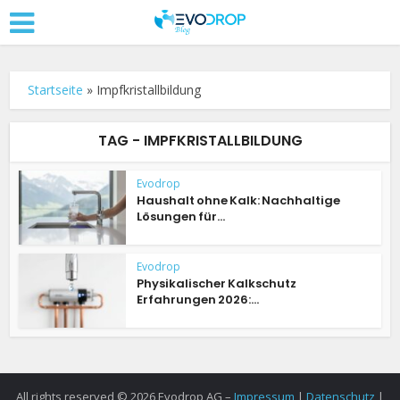
Startseite
»
Impfkristallbildung
TAG - IMPFKRISTALLBILDUNG
Evodrop
Haushalt ohne Kalk: Nachhaltige
Lösungen für...
Evodrop
Physikalischer Kalkschutz
Erfahrungen 2026:...
All rights reserved © 2026 Evodrop AG –
Impressum
|
Datenschutz
|