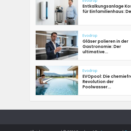
Evodrop
Entkalkungsanlage Ko
für Einfamilienhaus: Der
Evodrop
Gläser polieren in der
Gastronomie: Der
ultimative...
Evodrop
EVOpool: Die chemiefr
Revolution der
Poolwasser...