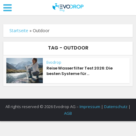
Startseite
»
Outdoor
TAG - OUTDOOR
Evodrop
Reise Wasserfilter Test 2026: Die
besten Systeme für...
All rights reserved © 2026 Evodrop AG –
Impressum
|
Datenschutz
|
AGB