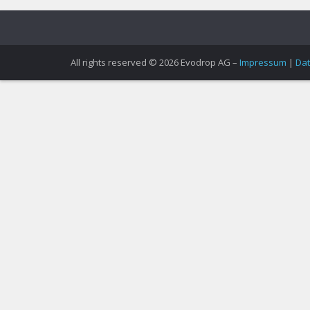
All rights reserved © 2026 Evodrop AG –
Impressum
|
Dat