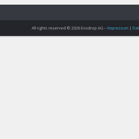
All rights reserved © 2026 Evodrop AG –
Impressum
|
Dat