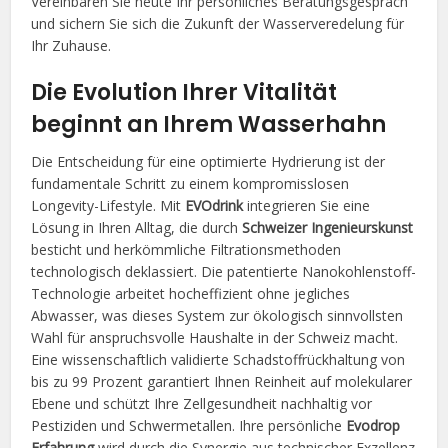
Vereinbaren Sie heute Ihr persönliches Beratungsgespräch
und sichern Sie sich die Zukunft der Wasserveredelung für
Ihr Zuhause.
Die Evolution Ihrer Vitalität
beginnt an Ihrem Wasserhahn
Die Entscheidung für eine optimierte Hydrierung ist der
fundamentale Schritt zu einem kompromisslosen
Longevity-Lifestyle. Mit
EVOdrink
integrieren Sie eine
Lösung in Ihren Alltag, die durch
Schweizer Ingenieurskunst
besticht und herkömmliche Filtrationsmethoden
technologisch deklassiert. Die patentierte Nanokohlenstoff-
Technologie arbeitet hocheffizient ohne jegliches
Abwasser, was dieses System zur ökologisch sinnvollsten
Wahl für anspruchsvolle Haushalte in der Schweiz macht.
Eine wissenschaftlich validierte Schadstoffrückhaltung von
bis zu 99 Prozent garantiert Ihnen Reinheit auf molekularer
Ebene und schützt Ihre Zellgesundheit nachhaltig vor
Pestiziden und Schwermetallen. Ihre persönliche
Evodrop
Erfahrung
wird durch die Synergie aus technischer Exzellenz