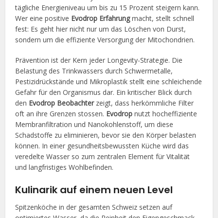
tägliche Energieniveau um bis zu 15 Prozent steigern kann.
Wer eine positive
Evodrop Erfahrung
macht, stellt schnell
fest: Es geht hier nicht nur um das Löschen von Durst,
sondern um die effiziente Versorgung der Mitochondrien.
Prävention ist der Kern jeder Longevity-Strategie. Die
Belastung des Trinkwassers durch Schwermetalle,
Pestizidrückstände und Mikroplastik stellt eine schleichende
Gefahr für den Organismus dar. Ein kritischer Blick durch
den
Evodrop Beobachter
zeigt, dass herkömmliche Filter
oft an ihre Grenzen stossen.
Evodrop
nutzt hocheffiziente
Membranfiltration und Nanokohlenstoff, um diese
Schadstoffe zu eliminieren, bevor sie den Körper belasten
können. In einer gesundheitsbewussten Küche wird das
veredelte Wasser so zum zentralen Element für Vitalität
und langfristiges Wohlbefinden.
Kulinarik auf einem neuen Level
Spitzenköche in der gesamten Schweiz setzen auf
optimiertes Wasser, da die Reinheit den Eigengeschmack