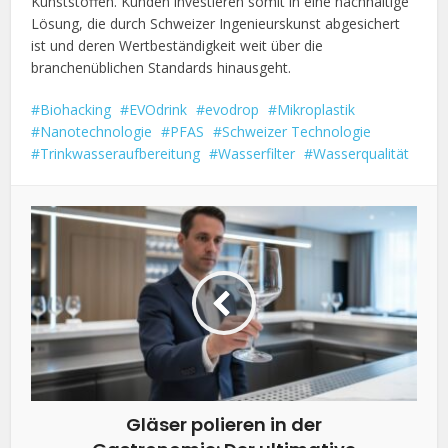
Kunststoffen. Kunden investieren somit in eine nachhaltige
Lösung, die durch Schweizer Ingenieurskunst abgesichert
ist und deren Wertbeständigkeit weit über die
branchenüblichen Standards hinausgeht.
Biohacking
EVOdrink
evodrop
Mikroplastik
Nanotechnologie
PFAS
Schweizer Technologie
Trinkwasseraufbereitung
Wasserfilter
Wasserqualität
Gläser polieren in der