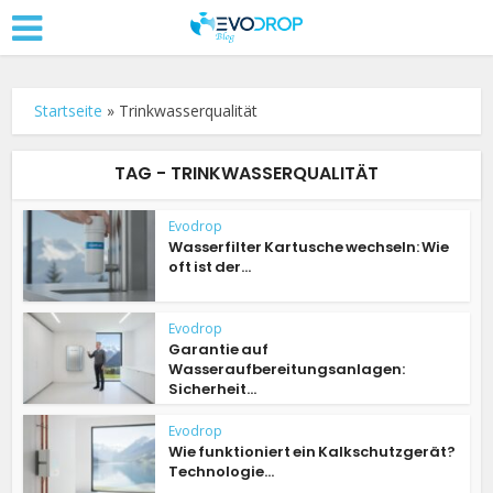
Startseite
»
Trinkwasserqualität
TAG - TRINKWASSERQUALITÄT
Evodrop
Wasserfilter Kartusche wechseln: Wie
oft ist der...
Evodrop
Garantie auf
Wasseraufbereitungsanlagen:
Sicherheit...
Evodrop
Wie funktioniert ein Kalkschutzgerät?
Technologie...