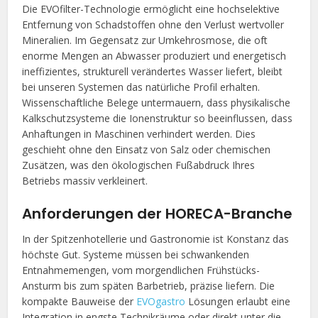
Die EVOfilter-Technologie ermöglicht eine hochselektive
Entfernung von Schadstoffen ohne den Verlust wertvoller
Mineralien. Im Gegensatz zur Umkehrosmose, die oft
enorme Mengen an Abwasser produziert und energetisch
ineffizientes, strukturell verändertes Wasser liefert, bleibt
bei unseren Systemen das natürliche Profil erhalten.
Wissenschaftliche Belege untermauern, dass physikalische
Kalkschutzsysteme die Ionenstruktur so beeinflussen, dass
Anhaftungen in Maschinen verhindert werden. Dies
geschieht ohne den Einsatz von Salz oder chemischen
Zusätzen, was den ökologischen Fußabdruck Ihres
Betriebs massiv verkleinert.
Anforderungen der HORECA-Branche
In der Spitzenhotellerie und Gastronomie ist Konstanz das
höchste Gut. Systeme müssen bei schwankenden
Entnahmemengen, vom morgendlichen Frühstücks-
Ansturm bis zum späten Barbetrieb, präzise liefern. Die
kompakte Bauweise der
EVOgastro
Lösungen erlaubt eine
Integration in engste Technikräume oder direkt unter die