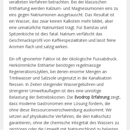
veralteten Verfahren betrachten. Bei der klassischen
Enthärtung werden Kalzium- und Magnesiumionen eins zu
eins gegen Natriumionen ausgetauscht. Das Resultat ist
ein Wasser, das zwar keinen Kalkstein mehr bildet, aber
eine unnatürliche Natriumlast trägt. Für Baristas und
Spitzenköche ist dies fatal: Natrium verfälscht das
Geschmacksprofil von Kaffeespezialitäten und lässt feine
Aromen flach und salzig wirken.
Ein oft ignorierter Faktor ist der ökologische Fussabdruck.
Herkömmliche Enthärter benötigen regelmässige
Regenerationszyklen, bei denen enorme Mengen an
Trinkwasser und Salzsole ungenutzt in die Kanalisation
fliessen. In Zeiten steigender Wassergebühren und
strengerer Umweltauflagen ist dies eine unnötige
Belastung der Betriebskosten. Die
Evodrop Erfahrung
zeigt,
dass moderne Gastronomen eine Lösung fordern, die
ohne diese Ressourcenverschwendung auskommt. Wir
setzen auf physikalische Verfahren, die den Kalkschutz
garantieren, ohne die chemische Integrität des Wassers zu
zerstören oder die Umwelt mit Natriumchlorid zu belasten.