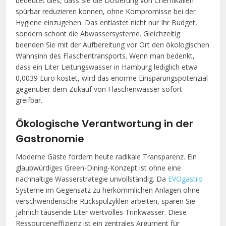
bedeutet dies, dass Sie die Dosierung von Chemikalien
spürbar reduzieren können, ohne Kompromisse bei der
Hygiene einzugehen. Das entlastet nicht nur Ihr Budget,
sondern schont die Abwassersysteme. Gleichzeitig
beenden Sie mit der Aufbereitung vor Ort den ökologischen
Wahnsinn des Flaschentransports. Wenn man bedenkt,
dass ein Liter Leitungswasser in Hamburg lediglich etwa
0,0039 Euro kostet, wird das enorme Einsparungspotenzial
gegenüber dem Zukauf von Flaschenwasser sofort
greifbar.
Ökologische Verantwortung in der
Gastronomie
Moderne Gäste fordern heute radikale Transparenz. Ein
glaubwürdiges Green-Dining-Konzept ist ohne eine
nachhaltige Wasserstrategie unvollständig. Da
EVOgastro
Systeme im Gegensatz zu herkömmlichen Anlagen ohne
verschwenderische Rückspülzyklen arbeiten, sparen Sie
jährlich tausende Liter wertvolles Trinkwasser. Diese
Ressourceneffizienz ist ein zentrales Argument für