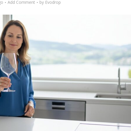
go
Add Comment
by
Evodrop